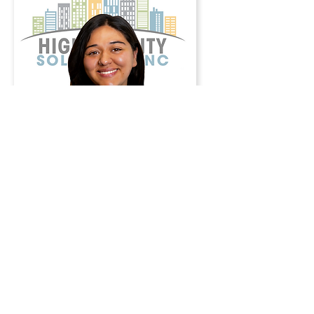
Lesly
Mayorga
Control de
calidad
Pase el cursor por Información de
contacto.